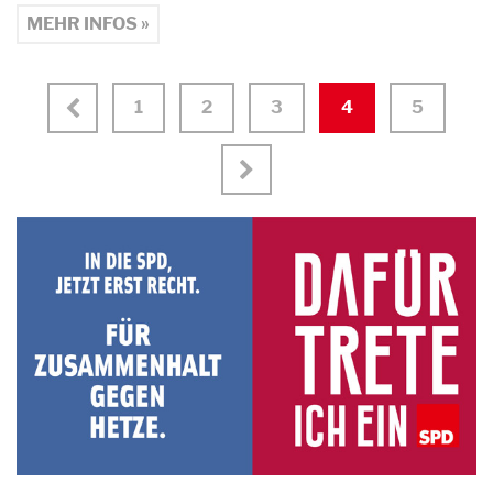
MEHR INFOS »
1
2
3
4
5