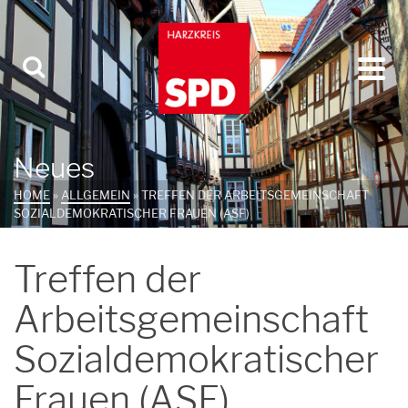
Neues
HOME
»
ALLGEMEIN
»
TREFFEN DER ARBEITSGEMEINSCHAFT
SOZIALDEMOKRATISCHER FRAUEN (ASF)
Treffen der
Arbeitsgemeinschaft
Sozialdemokratischer
Frauen (ASF)