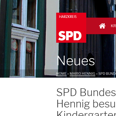
KR
Neues
HOME
»
MARIO HENNIG
»
SPD BUND
SPD Bundest
Hennig bes
Kindergarten