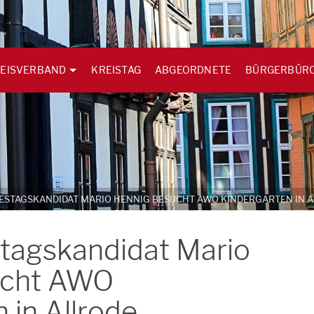
EISVERBAND
KREISTAG
ABGEORDNETE
BÜRGERBÜR
ESTAGSKANDIDAT MARIO HENNIG BESUCHT AWO KINDERGARTEN IN 
agskandidat Mario
ucht AWO
 in Allrode