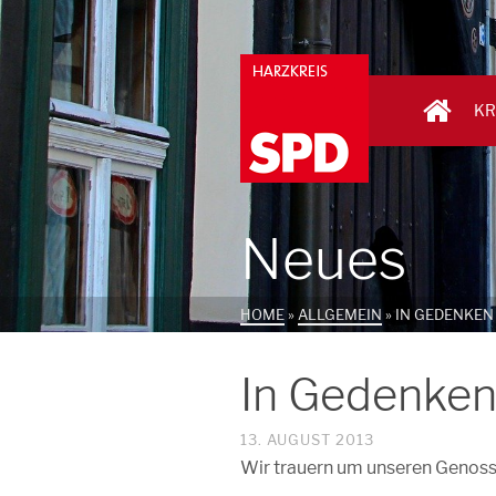
KR
Neues
HOME
»
ALLGEMEIN
»
IN GEDENKEN
In Gedenke
13. AUGUST 2013
Wir trauern um unseren Genos