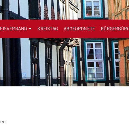
EISVERBAND
KREISTAG
ABGEORDNETE
BÜRGERBÜR
n
sen