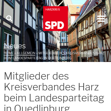
Neues
HOME
»
ALLGEMEIN
»
MITGLIEDER DES KREISVERBANDES HARZ
BEIM LANDESPARTEITAG IN QUEDLINBURG
Mitglieder des
Kreisverbandes Harz
beim Landesparteitag
in Quedlinburg