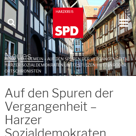
Neues
HOME
»
ALLGEMEIN
»
AUF DEN SPUREN DER VERGANGENHEIT –
HARZER SOZIALDEMOKRATEN UNTERSTÜTZEN HÜTTENRÖDER
ORTSCHRONISTEN
Auf den Spuren der
Vergangenheit –
Harzer
Sozialdemokraten