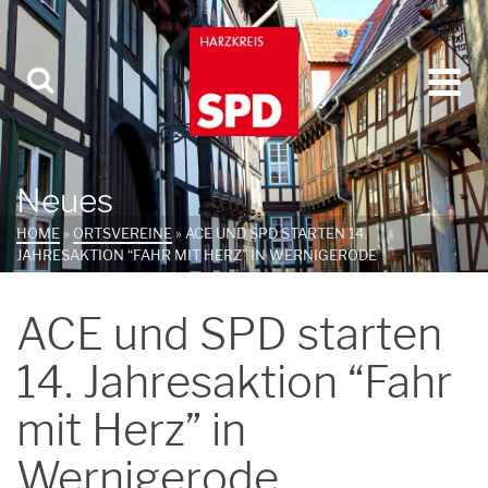
Neues
HOME
»
ORTSVEREINE
»
ACE UND SPD STARTEN 14.
JAHRESAKTION “FAHR MIT HERZ” IN WERNIGERODE
ACE und SPD starten
14. Jahresaktion “Fahr
mit Herz” in
Wernigerode