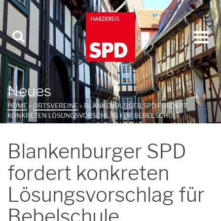
Neues
HOME
»
ORTSVEREINE
»
BLANKENBURGER SPD FORDERT
KONKRETEN LÖSUNGSVORSCHLAG FÜR BEBELSCHULE
Blankenburger SPD
fordert konkreten
Lösungsvorschlag für
Bebelschule