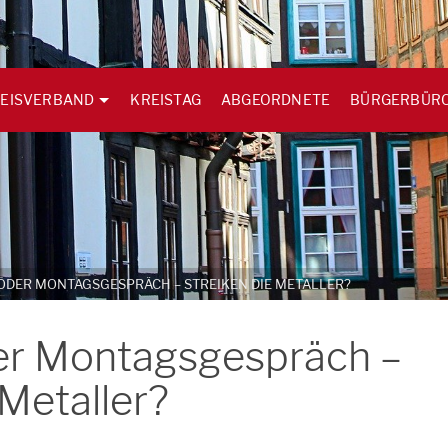
EISVERBAND
KREISTAG
ABGEORDNETE
BÜRGERBÜR
DER MONTAGSGESPRÄCH – STREIKEN DIE METALLER?
er Montagsgespräch –
 Metaller?