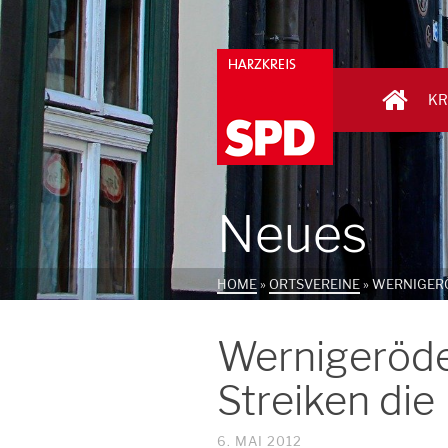
KR
Neues
HOME
»
ORTSVEREINE
»
WERNIGERÖ
Wernigeröd
Streiken die
6. MAI 2012