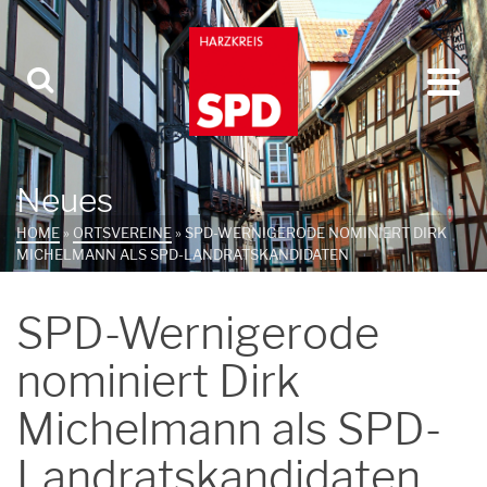
Neues
HOME
»
ORTSVEREINE
»
SPD-WERNIGERODE NOMINIERT DIRK
MICHELMANN ALS SPD-LANDRATSKANDIDATEN
SPD-Wernigerode
nominiert Dirk
Michelmann als SPD-
Landratskandidaten