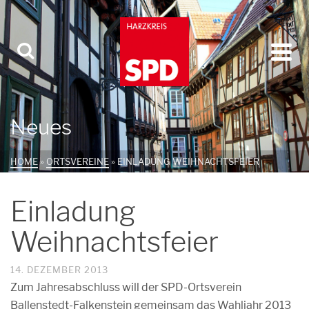
Neues
HOME
»
ORTSVEREINE
»
EINLADUNG WEIHNACHTSFEIER
Einladung
Weihnachtsfeier
14. DEZEMBER 2013
Zum Jahresabschluss will der SPD-Ortsverein
Ballenstedt-Falkenstein gemeinsam das Wahljahr 2013