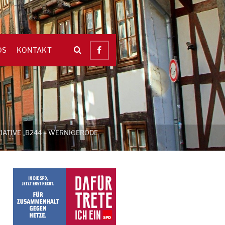
OS
KONTAKT
ATIVE „B244 – WERNIGERODE