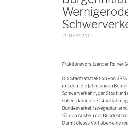
Wernigerod
Schwerverk
13. MÄRZ 2014
Fraktionsvorsitzender Rainer S
Die Stadtratsfraktion von SPD/
mit dem die jahrelangen Bemüh
Schwerverkehr“, der Stadt und
sollen, damit die Ostumfahrung
Bundesverkehrswegeplan erhält
für den Ausbau der Bundesferns
Damit dieses Vorhaben eine rea