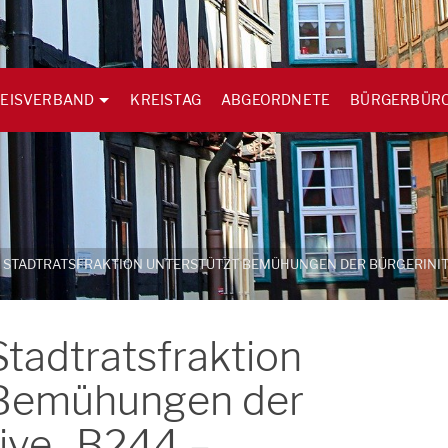
EISVERBAND
KREISTAG
ABGEORDNETE
BÜRGERBÜR
 STADTRATSFRAKTION UNTERSTÜTZT BEMÜHUNGEN DER BÜRGERINITI
tadtratsfraktion
 Bemühungen der
tive „B244 –