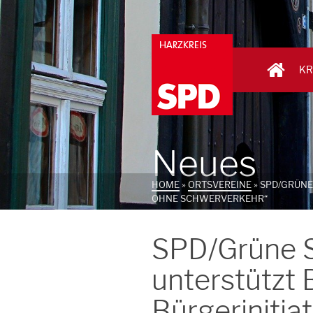
KR
Neues
HOME
»
ORTSVEREINE
»
SPD/GRÜNE
OHNE SCHWERVERKEHR“
SPD/Grüne S
unterstützt
Bürgerinitia