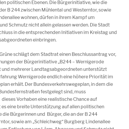
len politischen Ebenen. Die Bürgerinitiative, wie die
 der B 244 zwischen Mühlental und Westerntor, sowie
ndenallee wohnen, dürfen in ihrem Kampf um
nd Schmutz nicht allein gelassen werden. Die Stadt
chluss in die entsprechenden Initiativen im Kreistag und
sabgeordneten einbringen.
Grüne schlägt dem Stadtrat einen Beschlussantrag vor,
ungen der Bürgerinitiative „B244 – Wernigerode
t und mehrerer Landtagsabgeordneten unterstützt
fahrung Wernigerode endlich eine höhere Priorität im
lan erhält. Der Bundesverkehrswegeplan, in dem die
 Bundesfernstraßen festgelegt sind, muss
dieses Vorhaben eine realistische Chance auf
s eine breite Unterstützung auf allen politischen
ie die Bürgerinnen und Bürger, die an der B 244
ntor, sowie am „Schleichweg“ Burgberg Lindenallee