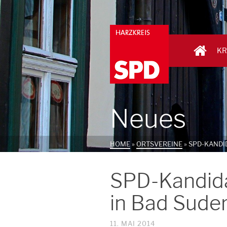
KR
Neues
HOME
»
ORTSVEREINE
»
SPD-KANDI
SPD-Kandid
in Bad Sude
11. MAI 2014