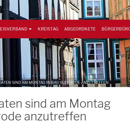
EISVERBAND
KREISTAG
ABGEORDNETE
BÜRGERBÜR
DATEN SIND AM MONTAG IN BAD SUDERODE ANZUTREFFEN
aten sind am Montag
rode anzutreffen