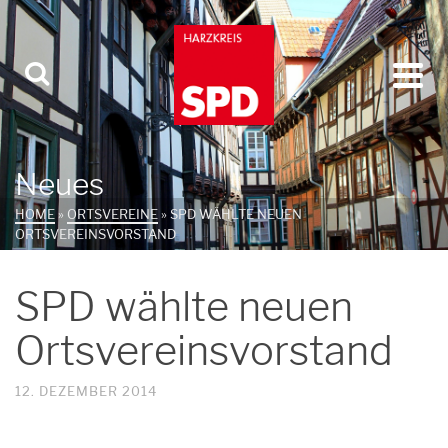
Neues
HOME
»
ORTSVEREINE
»
SPD WÄHLTE NEUEN
ORTSVEREINSVORSTAND
SPD wählte neuen
Ortsvereinsvorstand
12. DEZEMBER 2014